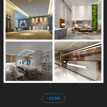
› 更多案例