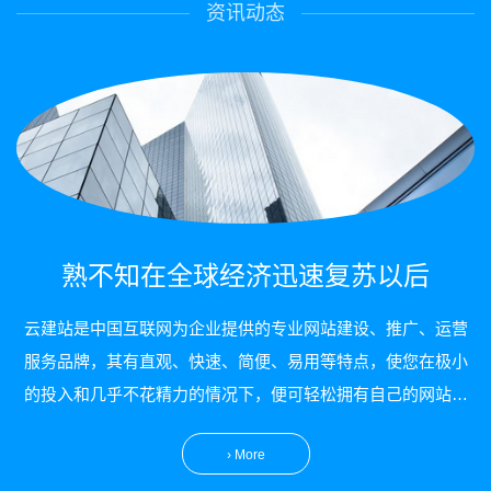
资讯动态
我们认真处理每一个细节，是因为我们
觉得本应该这样
云建站是中国互联网为企业提供的专业网站建设、推广、运营
服务品牌，其有直观、快速、简便、易用等特点，使您在极小
的投入和几乎不花精力的情况下，便可轻松拥有自己的网站。
熟不知在全球经济迅速复苏以后
采用了所见即所得的理念，海量网站…
› More
云建站是中国互联网为企业提供的专业网站建设、推广、运营
服务品牌，其有直观、快速、简便、易用等特点，使您在极小
的投入和几乎不花精力的情况下，便可轻松拥有自己的网站。
采用了所见即所得的理念，海量网站…
› More
CONTACT