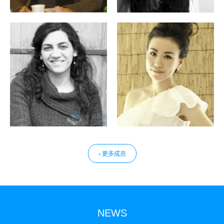
› 更多成员
NEWS