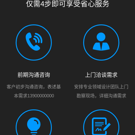
仅需4步即可享受省心服务
前期沟通咨询
上门洽谈需求
客户初步沟通咨询，表述基
安排专业领域设计团队上门
本需求13900000000
勘察现场，详细沟通需求