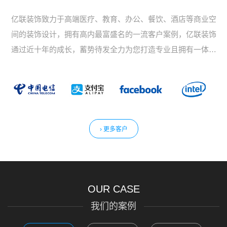
亿联装饰致力于高端医疗、教育、办公、餐饮、酒店等商业空
间的装饰设计，拥有高内最富盛名的一流客户案例，亿联装饰
通过近十年的成长，蓄势待发全力为您打造专业且拥有一体化
配套的高端商业空间装饰设计。选择丞艺装饰就等于选择了放
心、省心和舒心。
› 更多客户
OUR CASE
我们的案例