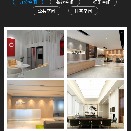
办公空间
餐饮空间
娱乐空间
公共空间
住宅空间