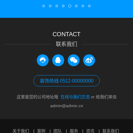
联系我们
装饰热线 0512-00000000
这里是您的公司地址哦
在线与我们交流
or 给我们来信
admin@admin.cn
关于我们
案例
团队
服务
资讯
联系我们
网站地图
Copyright ©
CMS020088装饰类
All Rights Reserved. 备案号：
正在备案中
友情链接